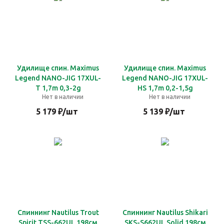
Удилище спин. Maximus
Удилище спин. Maximus
Legend NANO-JIG 17XUL-
Legend NANO-JIG 17XUL-
T 1,7m 0,3-2g
HS 1,7m 0,2-1,5g
Нет в наличии
Нет в наличии
5 179
₽
/шт
5 139
₽
/шт
Спиннинг Nautilus Trout
Спиннинг Nautilus Shikari
Spirit TSS-662UL 198см
SKS-S662UL Solid 198см