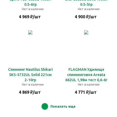
0.5-6гр
0.5-5гр
Нет в наличии
Нет в наличии
4 969
₽
/шт
4 900
₽
/шт
Спиннинг Nautilus Shikari
FLAGMAN Удилище
SKS-S732UL Solid 221см
спиннинговое Areata
2-10гр
662UL 1,98м тест 0,6-6г
Нет в наличии
Нет в наличии
4 869
₽
/шт
4 771
₽
/шт
Показать еще