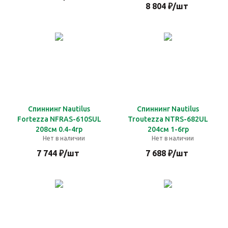
8 804
₽
/шт
Спиннинг Nautilus
Спиннинг Nautilus
Fortezza NFRAS-610SUL
Troutezza NTRS-682UL
208см 0.4-4гр
204см 1-6гр
Нет в наличии
Нет в наличии
7 744
₽
/шт
7 688
₽
/шт