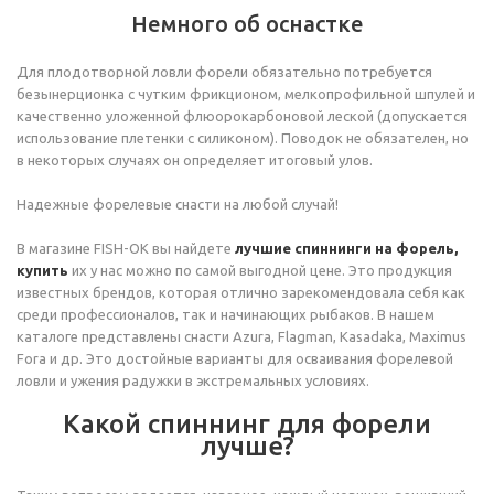
Немного об оснастке
Для плодотворной ловли форели обязательно потребуется
безынерционка с чутким фрикционом, мелкопрофильной шпулей и
качественно уложенной флюорокарбоновой леской (допускается
использование плетенки с силиконом). Поводок не обязателен, но
в некоторых случаях он определяет итоговый улов.
Надежные форелевые снасти на любой случай!
В магазине FISH-OK вы найдете
лучшие спиннинги на форель,
купить
их у нас можно по самой выгодной цене. Это продукция
известных брендов, которая отлично зарекомендовала себя как
среди профессионалов, так и начинающих рыбаков. В нашем
каталоге представлены снасти Azura, Flagman, Kasadaka, Maximus
Fora и др. Это достойные варианты для осваивания форелевой
ловли и ужения радужки в экстремальных условиях.
Какой спиннинг для форели
лучше?