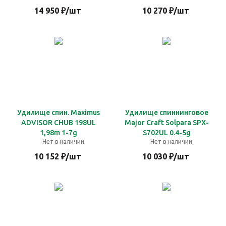
14 950
₽
/шт
10 270
₽
/шт
Удилище спин. Maximus
Удилище спиннинговое
ADVISOR CHUB 198UL
Major Craft Solpara SPX-
1,98m 1-7g
S702UL 0.4-5g
Нет в наличии
Нет в наличии
10 152
₽
/шт
10 030
₽
/шт