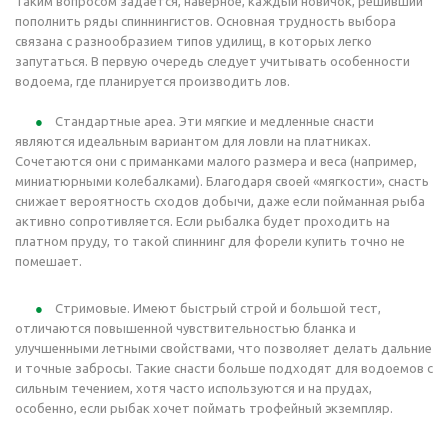
Таким вопросом задается, наверное, каждый новичок, решивший
пополнить ряды спиннингистов. Основная трудность выбора
связана с разнообразием типов удилищ, в которых легко
запутаться. В первую очередь следует учитывать особенности
водоема, где планируется производить лов.
Стандартные ареа. Эти мягкие и медленные снасти
являются идеальным вариантом для ловли на платниках.
Сочетаются они с приманками малого размера и веса (например,
миниатюрными колебалками). Благодаря своей «мягкости», снасть
снижает вероятность сходов добычи, даже если пойманная рыба
активно сопротивляется. Если рыбалка будет проходить на
платном пруду, то такой спиннинг для форели купить точно не
помешает.
Стримовые. Имеют быстрый строй и большой тест,
отличаются повышенной чувствительностью бланка и
улучшенными летными свойствами, что позволяет делать дальние
и точные забросы. Такие снасти больше подходят для водоемов с
сильным течением, хотя часто используются и на прудах,
особенно, если рыбак хочет поймать трофейный экземпляр.