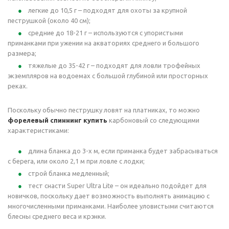
легкие до 10,5 г – подходят для охоты за крупной
пеструшкой (около 40 см);
средние до 18-21 г – используются с упористыми
приманками при ужении на акваториях среднего и большого
размера;
тяжелые до 35-42 г – подходят для ловли трофейных
экземпляров на водоемах с большой глубиной или просторных
реках.
Поскольку обычно пеструшку ловят на платниках, то можно
форелевый спиннинг купить
карбоновый со следующими
характеристиками:
длина бланка до 3-х м, если приманка будет забрасываться
с берега, или около 2,1 м при ловле с лодки;
строй бланка медленный;
тест снасти Super Ultra Lite – он идеально подойдет для
новичков, поскольку дает возможность выполнять анимацию с
многочисленными приманками. Наиболее уловистыми считаются
блесны среднего веса и крэнки.