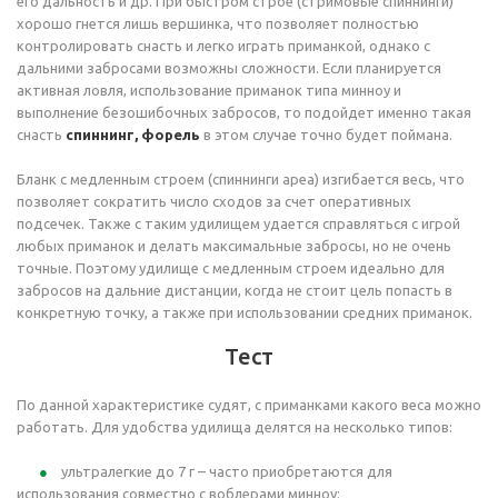
его дальность и др. При быстром строе (стримовые спиннинги)
хорошо гнется лишь вершинка, что позволяет полностью
контролировать снасть и легко играть приманкой, однако с
дальними забросами возможны сложности. Если планируется
активная ловля, использование приманок типа минноу и
выполнение безошибочных забросов, то подойдет именно такая
снасть
спиннинг, форель
в этом случае точно будет поймана.
Бланк с медленным строем (спиннинги ареа) изгибается весь, что
позволяет сократить число сходов за счет оперативных
подсечек. Также с таким удилищем удается справляться с игрой
любых приманок и делать максимальные забросы, но не очень
точные. Поэтому удилище с медленным строем идеально для
забросов на дальние дистанции, когда не стоит цель попасть в
конкретную точку, а также при использовании средних приманок.
Тест
По данной характеристике судят, с приманками какого веса можно
работать. Для удобства удилища делятся на несколько типов:
ультралегкие до 7 г – часто приобретаются для
использования совместно с воблерами минноу;