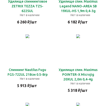
Удилище спиннинговое
Удилище спин. Maximus
ZETRIX TEZZA TZS-
Legend NANO-AREA SB
622SUL
19XUL-HS 1,9m 0,4-3g
Нет в наличии
Нет в наличии
6 260
₽
/шт
6 182
₽
/шт
Спиннинг Nautilus Fugu
Удилище спин. Maximus
FGS-722UL 218см 0.5-8гр
POINTER-X Microjig
Нет в наличии
20XUL 2,0m 0,4-4g
Нет в наличии
5 913
₽
/шт
5 318
₽
/шт