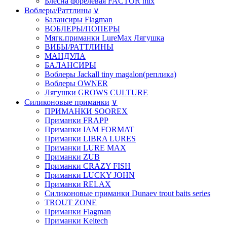
Блесна форелевая FACTOR mix
Воблеры/Раттлины
∨
Балансиры Flagman
ВОБЛЕРЫ/ПОПЕРЫ
Мягк.приманки LureMax Лягушка
ВИБЫ/РАТТЛИНЫ
МАНДУЛА
БАЛАНСИРЫ
Воблеры Jackall tiny magalon(реплика)
Воблеры OWNER
Лягушки GROWS CULTURE
Силиконовые приманки
∨
ПРИМАНКИ SOOREX
Приманки FRAPP
Приманки IAM FORMAT
Приманки LIBRA LURES
Приманки LURE MAX
Приманки ZUB
Приманки CRAZY FISH
Приманки LUCKY JOHN
Приманки RELAX
Силиконовые приманки Dunaev trout baits series
TROUT ZONE
Приманки Flagman
Приманки Keitech