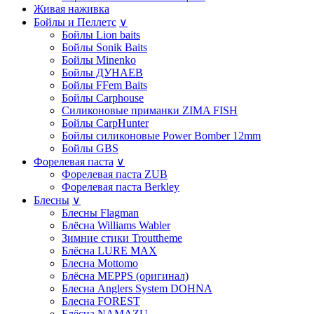
Живая наживка
Бойлы и Пеллетс
∨
Бойлы Lion baits
Бойлы Sonik Baits
Бойлы Minenko
Бойлы ДУНАЕВ
Бойлы FFem Baits
Бойлы Carphouse
Силиконовые приманки ZIMA FISH
Бойлы CarpHunter
Бойлы силиконовые Power Bomber 12mm
Бойлы GBS
Форелевая паста
∨
Форелевая паста ZUB
Форелевая паста Berkley
Блесны
∨
Блесны Flagman
Блёсна Williams Wabler
Зимние стики Trouttheme
Блёсна LURE MAX
Блесна Mottomo
Блёсна MEPPS (оригинал)
Блесна Anglers System DOHNA
Блесна FOREST
Блёсна NAMAZU