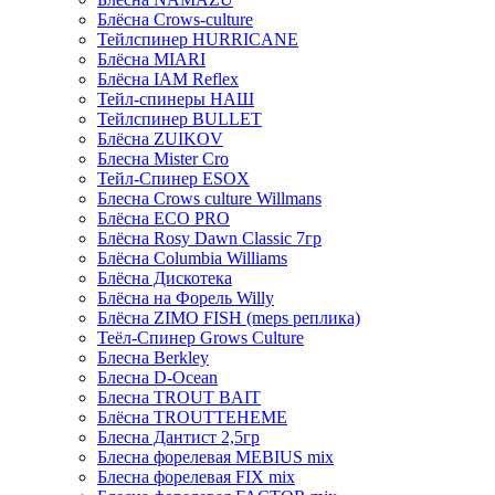
Блёсна Crows-culture
Тейлспинер HURRICANE
Блёсна MIARI
Блёсна IAM Reflex
Тейл-спинеры НАШ
Тейлспинер BULLET
Блёсна ZUIKOV
Блесна Mister Cro
Тейл-Спинер ESOX
Блесна Crows culture Willmans
Блёсна ECO PRO
Блёсна Rosy Dawn Classic 7гр
Блёсна Columbia Williams
Блёсна Дискотека
Блёсна на Форель Willy
Блёсна ZIMO FISH (meps реплика)
Теёл-Спинер Grows Culture
Блесна Berkley
Блесна D-Ocean
Блесна TROUT BAIT
Блёсна TROUTTEHEME
Блесна Дантист 2,5гр
Блесна форелевая MEBIUS mix
Блесна форелевая FIX mix