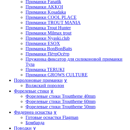
Приманки Fanatik
Приманки AKKOI
Приманки Kosadaka
Приманки COOL PLACE
Приманки TROUT MANIA
Приманка Trout Hunter
Приманки Milmax trout
Приманки Nyaski.club
Приманки ESOX
Приманка BonBonBaits
Приманки ПётрОсётр
Пружинка фиксатор для силиконовой приманки
Тула
Приманка TERUKI
Приманки GROWS CULTURE
Поролоновые приманки
∨
Волжский поролон
Форелевые стики
∨
Форелевые стики Trouttheme 40mm
Форелевые стики Trouttheme 60mm
Форелевые стики Trouttheme 50mm
Фидернеа оснастка
∨
Готовые оснастки Flagman
Бомбарда
Поводки
∨