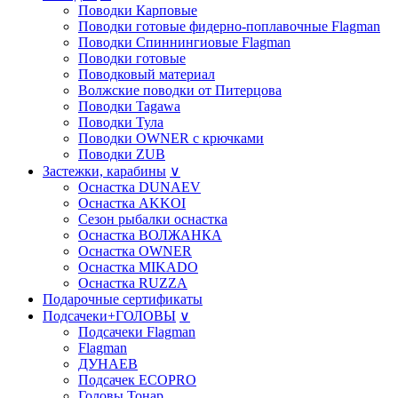
Поводки Карповые
Поводки готовые фидерно-поплавочные Flagman
Поводки Спиннингиовые Flagman
Поводки готовые
Поводковый материал
Волжские поводки от Питерцова
Поводки Tagawa
Поводки Тула
Поводки OWNER с крючками
Поводки ZUB
Застежки, карабины
∨
Оснастка DUNAEV
Оснастка AKKOI
Сезон рыбалки оснастка
Оснастка ВОЛЖАНКА
Оснастка OWNER
Оснастка MIKADO
Оснастка RUZZA
Подарочные сертификаты
Подсачеки+ГОЛОВЫ
∨
Подсачеки Flagman
Flagman
ДУНАЕВ
Подсачек ECOPRO
Головы Тонар