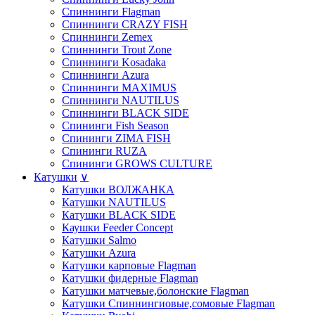
Спиннинги Flagman
Спиннинги CRAZY FISH
Спиннинги Zemex
Спиннинги Trout Zone
Спиннинги Kosadaka
Спиннинги Azura
Спиннинги MAXIMUS
Спиннинги NAUTILUS
Спиннинги BLACK SIDE
Спининги Fish Season
Спининги ZIMA FISH
Спининги RUZA
Спининги GROWS CULTURE
Катушки
∨
Катушки ВОЛЖАНКА
Катушки NAUTILUS
Катушки BLACK SIDE
Каушки Feeder Concept
Катушки Salmo
Катушки Azura
Катушки карповые Flagman
Катушки фидерные Flagman
Катушки матчевые,болонские Flagman
Катушки Спиннингиовые,сомовые Flagman