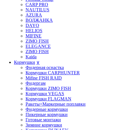
CARP PRO
NAUTILUS
AZURA
ВОЛЖАНКА
DAYO
HELIOS
MIFINE
ZIMO FISH
ELEGANCE
ZIMO FISH
Kaida
Кормушки
∨
Фидерная оснастка
Кормушки CARPHUNTER
Mifine FISH RAID
Фидергам
Кормушки ZIMO FISH
Кoрмушки VEGAS
Кормушки FLAGMAN
Ракеты+Маркерные поплавки
Фидерные кормушки
Пикерные кормушки
Готовые монтажи
Зимние кормушки