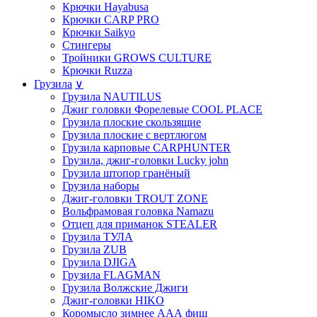
Крючки Hayabusa
Крючки CARP PRO
Крючки Saikyo
Стингеры
Тройники GROWS CULTURE
Крючки Ruzza
Грузила
∨
Грузила NAUTILUS
Джиг головки Форелевые COOL PLACE
Грузила плоские скользящие
Грузила плоские с вертлюгом
Грузила карповые CARPHUNTER
Грузила, джиг-головки Lucky john
Грузила штопор гранёный
Грузила наборы
Джиг-головки TROUT ZONE
Вольфрамовая головка Namazu
Отцеп для приманок STEALER
Грузила ТУЛА
Грузила ZUB
Грузила DJIGA
Грузила FLAGMAN
Грузила Волжские Джиги
Джиг-головки HIKO
Коромысло зимнее ААА фиш