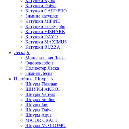
Катушки Ryobi
Катушки Daiwa
Катушки СARP PRO
Зимние катушки
Катушки MIFINE
Катушки Lucky john
Катушки HISHARK
Катушки DAYO
Катушки MAXIMUS
Катушки RUZZA
Леска
∨
Монофильная Леска
Флюрокарбон
Полиэстер Леска
Зимняя Леска
Плетёные Шнуры
∨
Шнуры Flagman
ШНУРЫ AKKOI
Шнуры Varivas
Шнуры Sunline
Шнуры Iam
Шнуры Daiwa
Шнуры Aqua
MAJOR CRAFT
Шнуры MOTTOMO