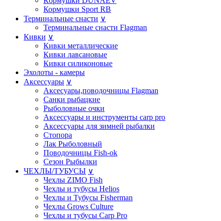
Кoрмушки DUNAEV
Кормушки Sport RB
Терминальные снасти
∨
Терминальные снасти Flagman
Кивки
∨
Кивки металлические
Кивки лавсановые
Кивки силиконовые
Эхолоты - камеры
Аксессуары
∨
Аксесуары,поводочницы Flagman
Санки рыбацкие
Рыболовные очки
Аксессуары и инструменты carp pro
Аксессуары для зимней рыбалки
Стопора
Лак Рыболовный
Поводочницы Fish-ok
Сезон Рыбылки
ЧЕХЛЫ/ТУБУСЫ
∨
Чехлы ZIMO Fish
Чехлы и тубусы Helios
Чехлы и Тубусы Fisherman
Чехлы Grows Culture
Чехлы и тубусы Carp Pro