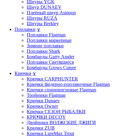
Шнуры YGK
Шнур DUNAEV
Плеёный шнур Asmoon
Шнуры RUZA
Шнуры Berkley
Поплавки
∨
Поплавки Flagman
Поплавки маркерные
Зимние поплавки
Поплавки Shark
Бомбарды Garry Angler
Поплавки Светящиеся
Бомбарды Grows Cuture
Крючки
∨
Крючки CARPHUNTER
Крючки фидерно-поплавочные Flagman
Крючки cпиннингиовые Flagman
Тройники Flagman
Крючки Dunaev
Крючки Owner
Крючки СЕЗОН РЫБАЛКИ
КРЮЧКИ DECOY
Двойники ВОЛЖСКИЕ ДЖИГИ
Крючки ZUB
Крючки LureMax Trout