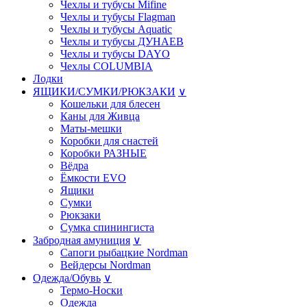
Чехлы и тубусы Mifine
Чехлы и тубусы Flagman
Чехлы и тубусы Aquatic
Чехлы и тубусы ДУНАЕВ
Чехлы и тубусы DAYO
Чехлы COLUMBIA
Лодки
ЯЩИКИ/СУМКИ/РЮКЗАКИ
∨
Кошельки для блесен
Каны для Живца
Маты-мешки
Коробки для снастей
Коробки РАЗНЫE
Вёдра
Ёмкости EVO
Ящики
Сумки
Рюкзаки
Сумка спинингиста
Забродная амуниция
∨
Сапоги рыбацкие Nordman
Вейдерсы Nordman
Одежда/Обувь
∨
Термо-Носки
Одежда