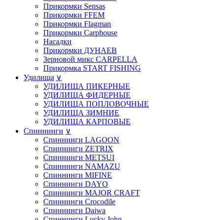
Прикормки Sensas
Прикормки FFEM
Прикормки Flagman
Прикормки Carphouse
Насадки
Прикормки ДУНАЕВ
Зерновой микс CARPELLA
Прикормка START FISHING
Удилища
∨
УДИЛИЩА ПИКЕРНЫЕ
УДИЛИЩА ФИДЕРНЫЕ
УДИЛИЩА ПОПЛОВОЧНЫЕ
УДИЛИЩА ЗИМНИЕ
УДИЛИЩА КАРПОВЫЕ
Спиннинги
∨
Спиннинги LAGOON
Спиннинги ZETRIX
Спиннинги METSUI
Спиннинги NAMAZU
Спиннинги MIFINE
Спиннинги DAYO
Спиннинги MAJOR CRAFT
Спиннинги Crocodile
Спиннинги Daiwa
Спиннинги Lucky John