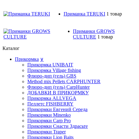
Приманка TERUKI
1 товар
Приманки GROWS
CULTURE
1 товар
Каталог
Прикормка
∨
Прикормка UNIBAIT
Прикормка Village fishing
Флюро-дип (гель) GBS
Method mix Pellets CARPHUNTER
Флюро-дип (гель) CarpHunter
ДОБАВКИ В ПРИКОРМКУ
Прикормка ALLVEGA
Пеллетс FISHBERRY
Прикормки Евгений Середа
Прикормки Minenko
Прикормки Carp Pro
Прикормки Снасти Здрасьте
Прикормки Traper
Прикормки Lion Baits