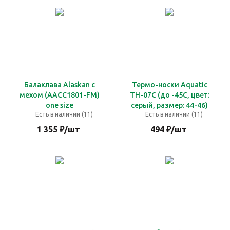
Балаклава Alaskan с
Термо-носки Aquatic
мехом (AACC1801-FM)
ТН-07C (до -45С, цвет:
one size
серый, размер: 44-46)
Есть в наличии (11)
Есть в наличии (11)
1 355
₽
/шт
494
₽
/шт