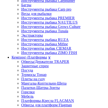
Инструменты рыбака Carphunter
Багры
Инструменты рыбака Carp pro
Весы для рыбалки
Инструменты рыбака PREMIER
Инструменты рыбака NAUTILUS
Инструменты рыбака Grows Culture
Инструменты рыбака Tunala
Экстракторы
Инструменты рыбака RUZA
Инструменты рыбака Mifine
Инструменты рыбак CIEMAR
Инструменты рыбака ZIMO FISH
Кемпинг-Платформы
∨
Обвесы/Держатели TRAPER
Защитные спреи
Посуда
Термосы Тонар
Плиты на газу
Мангалы-Коптильни-Щепа
Палатки-Шатры-Зонты
Горелки
Мебель
Платформы-Кресла FLAGMAN
Обвесы для платформ Flagman