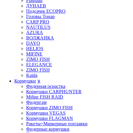
Flagman
ДУНАЕВ
Подсачек ECOPRO
Головы Тонар
CARP PRO
NAUTILUS
AZURA
ВОЛЖАНКА
DAYO
HELIOS
MIFINE
ZIMO FISH
ELEGANCE
ZIMO FISH
Kaida
Кормушки
∨
Фидерная оснастка
Кормушки CARPHUNTER
Mifine FISH RAID
Фидергам
Кормушки ZIMO FISH
Кoрмушки VEGAS
Кормушки FLAGMAN
Ракеты+Маркерные поплавки
Фидерные кормушки