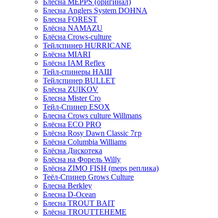
Блёсна MEPPS (оригинал)
Блесна Anglers System DOHNA
Блесна FOREST
Блёсна NAMAZU
Блёсна Crows-culture
Тейлспинер HURRICANE
Блёсна MIARI
Блёсна IAM Reflex
Тейл-спинеры НАШ
Тейлспинер BULLET
Блёсна ZUIKOV
Блесна Mister Cro
Тейл-Спинер ESOX
Блесна Crows culture Willmans
Блёсна ECO PRO
Блёсна Rosy Dawn Classic 7гр
Блёсна Columbia Williams
Блёсна Дискотека
Блёсна на Форель Willy
Блёсна ZIMO FISH (meps реплика)
Теёл-Спинер Grows Culture
Блесна Berkley
Блесна D-Ocean
Блесна TROUT BAIT
Блёсна TROUTTEHEME