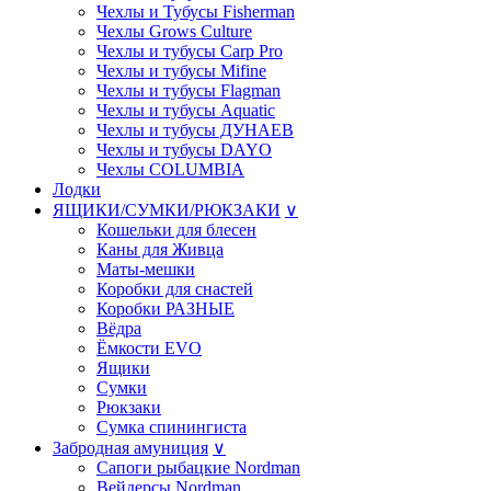
Чехлы и Тубусы Fisherman
Чехлы Grows Culture
Чехлы и тубусы Carp Pro
Чехлы и тубусы Mifine
Чехлы и тубусы Flagman
Чехлы и тубусы Aquatic
Чехлы и тубусы ДУНАЕВ
Чехлы и тубусы DAYO
Чехлы COLUMBIA
Лодки
ЯЩИКИ/СУМКИ/РЮКЗАКИ
∨
Кошельки для блесен
Каны для Живца
Маты-мешки
Коробки для снастей
Коробки РАЗНЫE
Вёдра
Ёмкости EVO
Ящики
Сумки
Рюкзаки
Сумка спинингиста
Забродная амуниция
∨
Сапоги рыбацкие Nordman
Вейдерсы Nordman