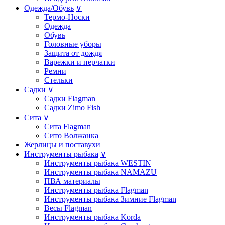
Одежда/Обувь
∨
Термо-Носки
Одежда
Обувь
Головные уборы
Защита от дождя
Варежки и перчатки
Ремни
Стельки
Садки
∨
Садки Flagman
Садки Zimo Fish
Сита
∨
Сита Flagman
Сито Волжанка
Жерлицы и поставухи
Инструменты рыбака
∨
Инструменты рыбака WESTIN
Инструменты рыбака NAMAZU
ПВА материалы
Инструменты рыбака Flagman
Инструменты рыбака Зимние Flagman
Весы Flagman
Инструменты рыбака Korda