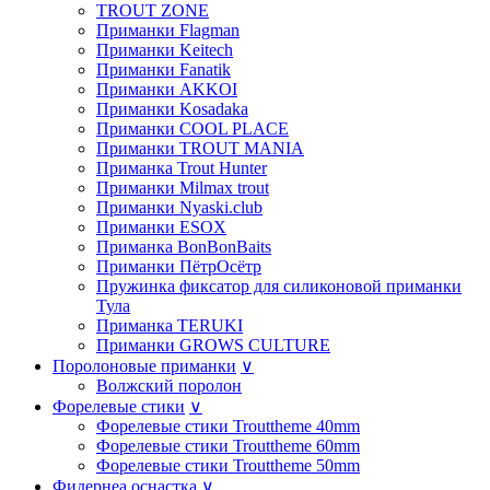
TROUT ZONE
Приманки Flagman
Приманки Keitech
Приманки Fanatik
Приманки AKKOI
Приманки Kosadaka
Приманки COOL PLACE
Приманки TROUT MANIA
Приманка Trout Hunter
Приманки Milmax trout
Приманки Nyaski.club
Приманки ESOX
Приманка BonBonBaits
Приманки ПётрОсётр
Пружинка фиксатор для силиконовой приманки
Тула
Приманка TERUKI
Приманки GROWS CULTURE
Поролоновые приманки
∨
Волжский поролон
Форелевые стики
∨
Форелевые стики Trouttheme 40mm
Форелевые стики Trouttheme 60mm
Форелевые стики Trouttheme 50mm
Фидернеа оснастка
∨