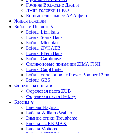
Грузила Волжские Джиги
Джиг-головки HIKO
Коромысло зимнее ААА фиш
Живая наживка
Бойлы и Пеллетс
∨
Бойлы Lion baits
Бойлы Sonik Baits
Бойлы Minenko
Бойлы ДУНАЕВ
Бойлы FFem Baits
Бойлы Carphouse
Силиконовые приманки ZIMA FISH
Бойлы CarpHunter
Бойлы силиконовые Power Bomber 12mm
Бойлы GBS
Форелевая паста
∨
Форелевая паста ZUB
Форелевая паста Berkley
Блесны
∨
Блесны Flagman
Блёсна Williams Wabler
Зимние стики Trouttheme
Блёсна LURE MAX
Блесна Mottomo