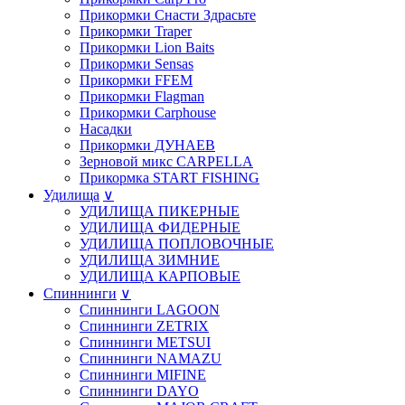
Прикормки Снасти Здрасьте
Прикормки Traper
Прикормки Lion Baits
Прикормки Sensas
Прикормки FFEM
Прикормки Flagman
Прикормки Carphouse
Насадки
Прикормки ДУНАЕВ
Зерновой микс CARPELLA
Прикормка START FISHING
Удилища
∨
УДИЛИЩА ПИКЕРНЫЕ
УДИЛИЩА ФИДЕРНЫЕ
УДИЛИЩА ПОПЛОВОЧНЫЕ
УДИЛИЩА ЗИМНИЕ
УДИЛИЩА КАРПОВЫЕ
Спиннинги
∨
Спиннинги LAGOON
Спиннинги ZETRIX
Спиннинги METSUI
Спиннинги NAMAZU
Спиннинги MIFINE
Спиннинги DAYO