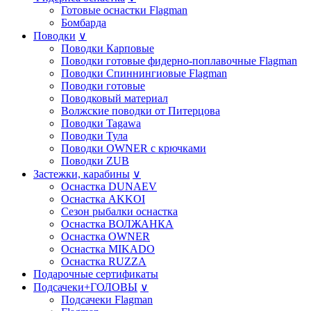
Готовые оснастки Flagman
Бомбарда
Поводки
∨
Поводки Карповые
Поводки готовые фидерно-поплавочные Flagman
Поводки Спиннингиовые Flagman
Поводки готовые
Поводковый материал
Волжские поводки от Питерцова
Поводки Tagawa
Поводки Тула
Поводки OWNER с крючками
Поводки ZUB
Застежки, карабины
∨
Оснастка DUNAEV
Оснастка AKKOI
Сезон рыбалки оснастка
Оснастка ВОЛЖАНКА
Оснастка OWNER
Оснастка MIKADO
Оснастка RUZZA
Подарочные сертификаты
Подсачеки+ГОЛОВЫ
∨
Подсачеки Flagman