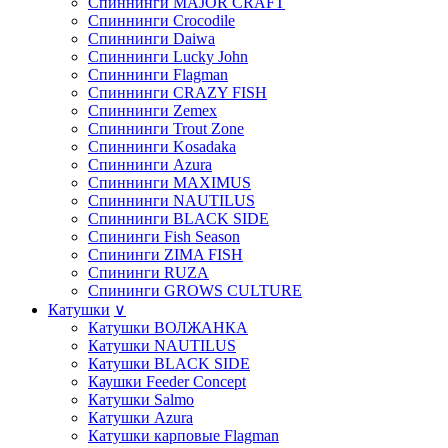
Спиннинги MAJOR CRAFT
Спиннинги Crocodile
Спиннинги Daiwa
Спиннинги Lucky John
Спиннинги Flagman
Спиннинги CRAZY FISH
Спиннинги Zemex
Спиннинги Trout Zone
Спиннинги Kosadaka
Спиннинги Azura
Спиннинги MAXIMUS
Спиннинги NAUTILUS
Спиннинги BLACK SIDE
Спининги Fish Season
Спининги ZIMA FISH
Спининги RUZA
Спининги GROWS CULTURE
Катушки
∨
Катушки ВОЛЖАНКА
Катушки NAUTILUS
Катушки BLACK SIDE
Каушки Feeder Concept
Катушки Salmo
Катушки Azura
Катушки карповые Flagman