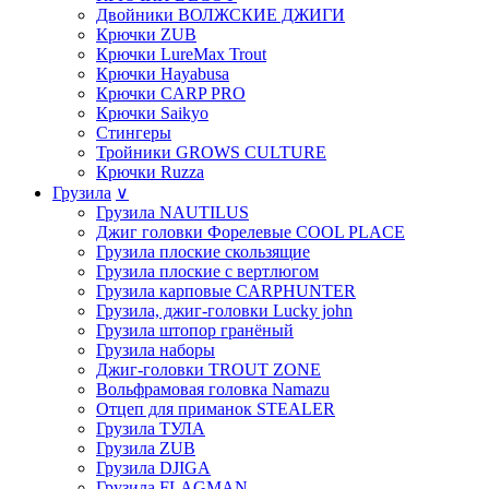
Двойники ВОЛЖСКИЕ ДЖИГИ
Крючки ZUB
Крючки LureMax Trout
Крючки Hayabusa
Крючки CARP PRO
Крючки Saikyo
Стингеры
Тройники GROWS CULTURE
Крючки Ruzza
Грузила
∨
Грузила NAUTILUS
Джиг головки Форелевые COOL PLACE
Грузила плоские скользящие
Грузила плоские с вертлюгом
Грузила карповые CARPHUNTER
Грузила, джиг-головки Lucky john
Грузила штопор гранёный
Грузила наборы
Джиг-головки TROUT ZONE
Вольфрамовая головка Namazu
Отцеп для приманок STEALER
Грузила ТУЛА
Грузила ZUB
Грузила DJIGA
Грузила FLAGMAN