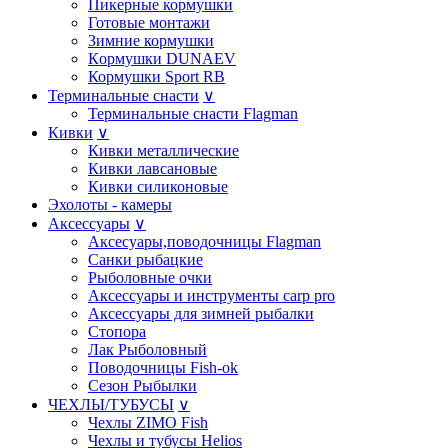
Пикерные кормушки
Готовые монтажи
Зимние кормушки
Кoрмушки DUNAEV
Кормушки Sport RB
Терминальные снасти
∨
Терминальные снасти Flagman
Кивки
∨
Кивки металлические
Кивки лавсановые
Кивки силиконовые
Эхолоты - камеры
Аксессуары
∨
Аксесуары,поводочницы Flagman
Санки рыбацкие
Рыболовные очки
Аксессуары и инструменты carp pro
Аксессуары для зимней рыбалки
Стопора
Лак Рыболовный
Поводочницы Fish-ok
Сезон Рыбылки
ЧЕХЛЫ/ТУБУСЫ
∨
Чехлы ZIMO Fish
Чехлы и тубусы Helios