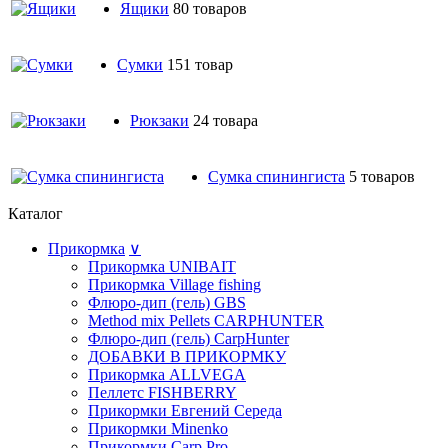
Ящики
80 товаров
Сумки
151 товар
Рюкзаки
24 товара
Сумка спинингиста
5 товаров
Каталог
Прикормка
∨
Прикормка UNIBAIT
Прикормка Village fishing
Флюро-дип (гель) GBS
Method mix Pellets CARPHUNTER
Флюро-дип (гель) CarpHunter
ДОБАВКИ В ПРИКОРМКУ
Прикормка ALLVEGA
Пеллетс FISHBERRY
Прикормки Евгений Середа
Прикормки Minenko
Прикормки Carp Pro