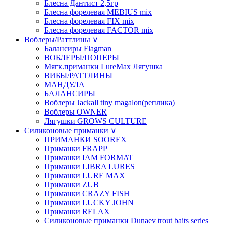
Блесна Дантист 2,5гр
Блесна форелевая MEBIUS mix
Блесна форелевая FIX mix
Блесна форелевая FACTOR mix
Воблеры/Раттлины
∨
Балансиры Flagman
ВОБЛЕРЫ/ПОПЕРЫ
Мягк.приманки LureMax Лягушка
ВИБЫ/РАТТЛИНЫ
МАНДУЛА
БАЛАНСИРЫ
Воблеры Jackall tiny magalon(реплика)
Воблеры OWNER
Лягушки GROWS CULTURE
Силиконовые приманки
∨
ПРИМАНКИ SOOREX
Приманки FRAPP
Приманки IAM FORMAT
Приманки LIBRA LURES
Приманки LURE MAX
Приманки ZUB
Приманки CRAZY FISH
Приманки LUCKY JOHN
Приманки RELAX
Силиконовые приманки Dunaev trout baits series