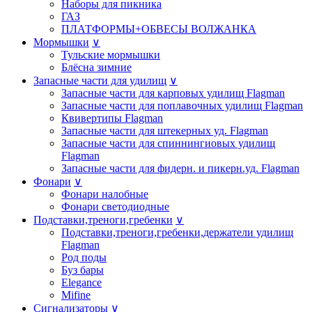
Наборы для пикника
ГАЗ
ПЛАТФОРМЫ+ОБВЕСЫ ВОЛЖАНКА
Мормышки
∨
Тульские мормышки
Блёсна зимние
Запасные части для удилищ
∨
Запасные части для карповых удилищ Flagman
Запасные части для поплавочных удилищ Flagman
Квивертипы Flagman
Запасные части для штекерных уд. Flagman
Запасные части для спиннингиовых удилищ
Flagman
Запасные части для фидерн. и пикерн.уд. Flagman
Фонари
∨
Фонари налобные
Фонари светодиодные
Подставки,треноги,гребенки
∨
Подставки,треноги,гребенки,держатели удилищ
Flagman
Род поды
Буз бары
Elegance
Mifine
Сигнализаторы
∨