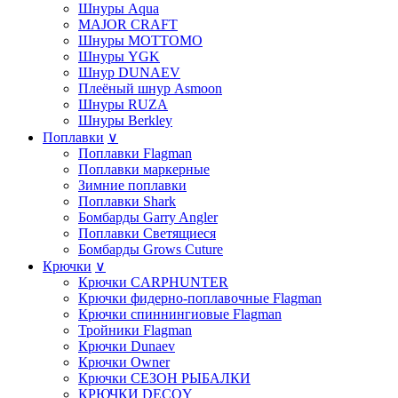
Шнуры Aqua
MAJOR CRAFT
Шнуры MOTTOMO
Шнуры YGK
Шнур DUNAEV
Плеёный шнур Asmoon
Шнуры RUZA
Шнуры Berkley
Поплавки
∨
Поплавки Flagman
Поплавки маркерные
Зимние поплавки
Поплавки Shark
Бомбарды Garry Angler
Поплавки Светящиеся
Бомбарды Grows Cuture
Крючки
∨
Крючки CARPHUNTER
Крючки фидерно-поплавочные Flagman
Крючки cпиннингиовые Flagman
Тройники Flagman
Крючки Dunaev
Крючки Owner
Крючки СЕЗОН РЫБАЛКИ
КРЮЧКИ DECOY