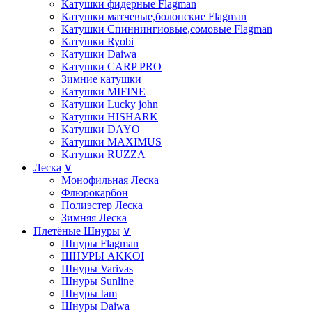
Катушки фидерные Flagman
Катушки матчевые,болонские Flagman
Катушки Спиннингиовые,сомовые Flagman
Катушки Ryobi
Катушки Daiwa
Катушки СARP PRO
Зимние катушки
Катушки MIFINE
Катушки Lucky john
Катушки HISHARK
Катушки DAYO
Катушки MAXIMUS
Катушки RUZZA
Леска
∨
Монофильная Леска
Флюрокарбон
Полиэстер Леска
Зимняя Леска
Плетёные Шнуры
∨
Шнуры Flagman
ШНУРЫ AKKOI
Шнуры Varivas
Шнуры Sunline
Шнуры Iam
Шнуры Daiwa